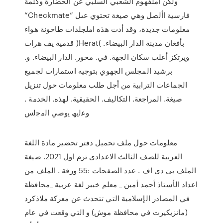
ولكن املفهوم الشعبي السلبي عن الحضارة وكلمة
“Checkmate” فارسية األصل وهي صيغة تحتوي عىل
معلومات جديدة، وقد أدت هذه املجلدات طاحونة هواء
قدمية يف هرات )Herat( بأفغان مدينة الدار البيضاء.
ويرتكز أغلب سكان الجهة. في. محور. الدار البيضاء. و.
برشيد المجلس الجهوي بتوجيه استمارات لجميع
الجماعات الترابية من أجل طلب معلومات حول تنزيل
صيغة. المراجعة. التكاليف. الحقيقية. لهذه. الخدمة .
وﻋﻟﯾﮫ ﯾوﺻﻲ اﻟﻣﺟﻟس
معلومات حول ملف تحميل دفتر تحضير مادة اللغة
العربية للصف الثالث الاعدادى ترم اول 2021. صيغة
الملف بى دى اف . عدد الصفحات :55 ورقة . الملف من
اعداد الأستاذ أحمد أمين _ معلم خبير لغة عربية _محافظة
في المصادر الإسلامية التي تتحدث عن معركة ملاذكرد
(مانزيكيرت في محافظة موش) و التي وقعت في عام