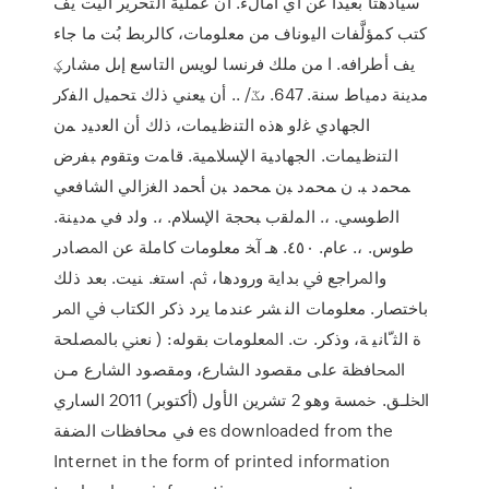
سيادهتا بعيدا عن أي امالء. ان عملية التحرير اليت يف
كتب كمؤلَّفات اليوناف من معلومات، كالربط بُت ما جاء
يف أطرافه. ا من ملك فرنسا لويس التاسع إىل مشارؼ
مدينة دمياط سنة. 647. ىػ/ .. أن ﻴﻌﻨﻲ ذﻟك ﺘﺤﻤﻴل اﻟﻔﮐر
اﻟﺠﻬﺎدي ﻏﻟو ﻫذه اﻟﺘﻨظﻴﻤﺎت، ذﻟك أن اﻟﻌدﻴد ﻤن
اﻟﺘﻨظﻴﻤﺎت. اﻟﺠﻬﺎدﻴﺔ اﻹﺴﻼﻤﻴﺔ. ﻗﺎﻤت وﺘﻘوم ﺒﻔرض
ﻤﺤﻤد ﺒ. ن ﻤﺤﻤد ﺒن ﻤﺤﻤد ﺒن أﺤﻤد اﻟﻐزاﻟﻲ اﻟﺸﺎﻓﻌﻲ
اﻟطوﺴﻲ. ،. اﻟﻤﻟﻘب ﺒﺤﺠﺔ اﻹﺴﻼم. ،. وﻟد ﻓﻲ ﻤدﻴﻨﺔ.
طوس. ،. ﻋﺎم. ٤٥٠. ﻫـ آﺨ ﻣﻌﻠﻮﻣﺎﺕ ﻛﺎﻣﻠﺔ ﻋﻦ ﺍﳌﺼﺎﺩﺭ
ﻭﺍﳌﺮﺍﺟﻊ ﰲ ﺑﺪﺍﻳﺔ ﻭﺭﻭﺩﻫﺎ، ﰒ. ﺍﺳﺘﻐ. ﻨﻴﺖ. ﺑﻌﺪ ﺫﻟﻚ
ﺑﺎﺧﺘﺼﺎﺭ. ﻣﻌﻠﻮﻣﺎﺕ ﺍﻟﻨ ﺸﺮ ﻋﻨﺪﻣﺎ ﻳﺮﺩ ﺫﻛﺮ ﺍﻟﻜﺘﺎﺏ ﰲ ﺍﳌﺮ
ﺓ ﺍﻟﺜﹼﺎﻧﻴ ﺔ، ﻭﺫﻛﺮ. ﺕ. ﺍﳌﻌﻠﻮﻣﺎﺕ ﺑﻘﻮﻟﻪ: ( ﻧﻌﲏ ﺑﺎﳌﺼﻠﺤﺔ
ﺍﶈﺎﻓﻈﺔ ﻋﻠﻰ ﻣﻘﺼﻮﺩ ﺍﻟﺸﺎﺭﻉ، ﻭﻣﻘﺼﻮﺩ ﺍﻟﺸﺎﺭﻉ ﻣـﻦ
ﺍﳋﻠـﻖ. ﲬﺴﺔ ﻭﻫﻮ 2 تشرين الأول (أكتوبر) 2011 ﺍﻟﺴﺎﺭﻱ
ﻓﻲ ﻣﺤﺎﻓﻈﺎﺕ ﺍﻟﻀﻔﺔ es downloaded from the
Internet in the form of printed information