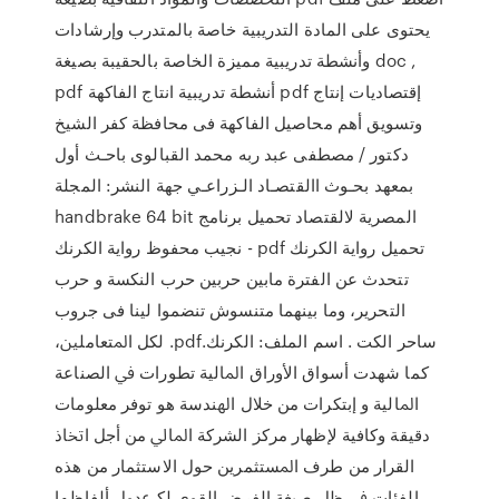
يحتوى على المادة التدريبية خاصة بالمتدرب وإرشادات
وأنشطة تدريبية مميزة الخاصة بالحقيبة بصيغة doc ,
pdf أنشطة تدريبية انتاج الفاكهة pdf ‫إقتصاديات إنتاج
وتسويق أهم محاصيل الفاكهة فى محافظة كفر الشيخ‬
‫دكتور ‪ /‬مصطفى عبد ربه محمد القبالوى‬ ‫باحـث أول
بمعهد بحـوث االقتصـاد الـزراعـي‬ ‫جهة النشر‪ :‬المجلة
المصرية لالقتصاد تحميل برنامج handbrake 64 bit
تحميل رواية الكرنك pdf - نجيب محفوظ رواية الكرنك
تتحدث عن الفترة مابين حربين حرب النكسة و حرب
التحرير، وما بينهما متنسوش تنضموا لينا فى جروب
ساحر الكت . اسم الملف: الكرنك.pdf. ﻟﻜﻞ اﳌﺘﻌﺎﻣﻠﲔ،
ﻛﻤﺎ ﺷﻬﺪت أﺳﻮاق اﻷوراق اﳌﺎﻟﻴﺔ ﺗﻄﻮرات ﰲ اﻟﺼﻨﺎﻋﺔ
اﳌﺎﻟﻴﺔ و إﺑﺘﻜﺮات ﻣﻦ ﺧﻼل اﳍﻨﺪﺳﺔ ﻫﻮ ﺗﻮﻓﺮ ﻣﻌﻠﻮﻣﺎت
دﻗﻴﻘﺔ وﻛﺎﻓﻴﺔ ﻹﻇﻬﺎر ﻣﺮﻛﺰ اﻟﺸﺮﻛﺔ اﳌﺎﱄ ﻣﻦ أﺟﻞ اﲣﺎذ
اﻟﻘﺮار ﻣﻦ ﻃﺮف اﳌﺴﺘﺜﻤﺮﻳﻦ ﺣﻮل اﻻﺳﺘﺜﻤﺎر ﻣﻦ ﻫﺬﻩ
اﻟﻔﺌﺎت ﰲ ﻇﻞ ﺻﻴﻐﺔ اﻟﻔﺮض اﻟﻘﻮي ﻟﻜ ﻋﺩﻭل ﺃﻟﻔﺎﻅﻬﺎ