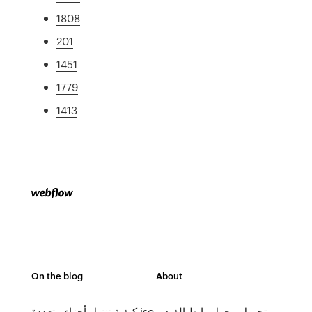
1808
201
1451
1779
1413
On the blog
About
تحميل محول رابط الفيديو
كيفية تنزيل أجزاء متعددة iso