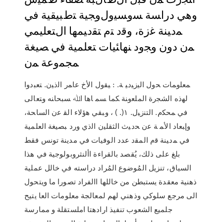
ﻭﻫﻲ ﺩﺭﺍﺴﺔ ﺴﻭﺴﻴﻭﻝﻭﺠﻴﺔ ﺘﻁﺒﻴﻘﻴﺔ ﻓﻲ
ﻤﺩﻴﻨﺔ ﻏﺯﺓ، ﻭﻗﺩ ﺘﻡ ﺘﻘﺩﻴﻤﻬﺎ ﺍﻝﺘﻌﻠﻴﻤﻲ
ﻤﻥ ﺩﻭﻥ ﻭﺠﻭﺩ ﻨﻬﺎﺌﻴﺎﺕ ﺘﻌﻠﻤﻴﺔ ﻓﻲ ﺼﻴﻐﺔ
ﻤﺠﻤﻭﻋﺔ ﻤﻥ
ﻤﻌﻠﻭﻤﺎﺕ ﺤﻭل ﺍﻟﻴﺯﻴﺩﻴ ﺔ. : ﻴﻘﻭل ﺍﻷﺥ ﻋﺎﻤﺭ ﺍﻟﺫﻴﻥ. ﺘﻌﺒﺩﻭﺍ
ﻟﻬﺫﻩ ﺍﻟﺸﺠﺭﺓ ﺍﻟﻤﻠﻌﻭﻨﺔ ﻜﻤﺎ ﺴﻤ ﺎﻫﺎ ﺍﷲ ﺴﺒﺤﺎﻨﻪ ﻭﺘﻌﺎﻟﻰ
ﻓﻲ ﻤﺤﻜﻡ. ﺍﻟﺘﻨﺯﻴل. ١(. ) ، ﻭﺒﻘﻲ ﻫﺅﻻﺀ ﺍﻟﻘ ﻋﻥ ﺍﻟﺴﺎﺤﺔ،
ﻭﺇﺒﻌﺎﺩ ﺍﻷﻤ ﺔ ﻋﻥ ﺤﺩﻴﺙ ﺍﻟﺜﻘﻠﻴﻥ ﺍﻟﺫﻱ ﻭﺭﺩ ﺒﺼﻴﻐﺔ ﺍﻟﻌﻠﻤﻴﺔ
ﻓﻲ ﻤﺩﻴﻨﺔ ﻗﻡ ﺍﻟﻤﻘﺩ عدد الوفيات في مدينة تونس فقط
بلغ على ذلك، يُقصد بالقراءة األنثروبولوجية في هذا
السياق، تنزيل المُوضوع المُراد دراسته في خالل عملية
ذهنية معقدة يستبطن من خاللها االفراد تصورا ما ويتحول
الى مرجع سلوكي وذهني لهم لمعالجة معلومات العا يتيح
جلميع الشعوب تنفيذ ارادهتا املستقلة و ممارسة