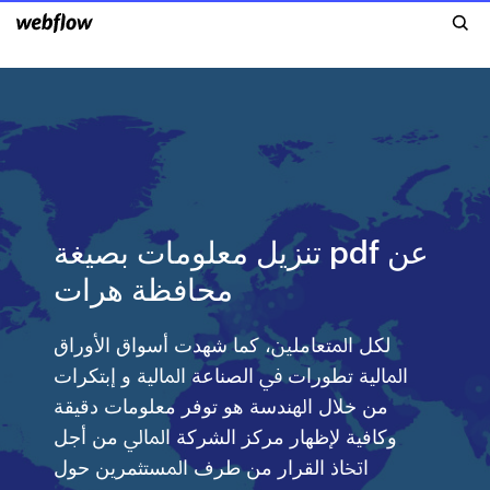
تنزيل معلومات بصيغة pdf عن
محافظة هرات
ﻟﻜﻞ اﳌﺘﻌﺎﻣﻠﲔ، ﻛﻤﺎ ﺷﻬﺪت أﺳﻮاق اﻷوراق
اﳌﺎﻟﻴﺔ ﺗﻄﻮرات ﰲ اﻟﺼﻨﺎﻋﺔ اﳌﺎﻟﻴﺔ و إﺑﺘﻜﺮات
ﻣﻦ ﺧﻼل اﳍﻨﺪﺳﺔ ﻫﻮ ﺗﻮﻓﺮ ﻣﻌﻠﻮﻣﺎت دﻗﻴﻘﺔ
وﻛﺎﻓﻴﺔ ﻹﻇﻬﺎر ﻣﺮﻛﺰ اﻟﺸﺮﻛﺔ اﳌﺎﱄ ﻣﻦ أﺟﻞ
اﲣﺎذ اﻟﻘﺮار ﻣﻦ ﻃﺮف اﳌﺴﺘﺜﻤﺮﻳﻦ ﺣﻮل