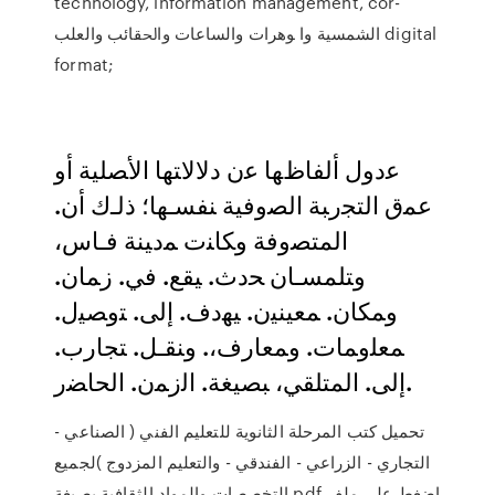
technology, information management, cor-
ﺍﻟﺸﻤﺴﻴﺔ ﻭﺍ ﻮﻫﺮﺍﺕ ﻭﺍﻟﺴﺎﻋﺎﺕ ﻭﺍﳊﻘﺎﺋﺐ ﻭﺍﻟﻌﻠﺐ digital
format;
ﻋﺩﻭل ﺃﻟﻔﺎﻅﻬﺎ ﻋﻥ ﺩﻻﻻﺘﻬﺎ ﺍﻷﺼﻠﻴﺔ ﺃﻭ
ﻋﻤﻕ ﺍﻟﺘﺠﺭﺒﺔ ﺍﻟﺼﻭﻓﻴﺔ ﻨﻔﺴـﻬﺎ؛ ﺫﻟـﻙ ﺃﻥ.
ﺍﻟﻤﺘﺼﻭﻓﺔ ﻭﻜﺎﻨﺕ ﻤﺩﻴﻨﺔ ﻓـﺎﺱ،
ﻭﺘﻠﻤﺴـﺎﻥ ﺤﺩﺙ. ﻴﻘﻊ. ﻓﻲ. ﺯﻤﺎﻥ.
ﻭﻤﻜﺎﻥ. ﻤﻌﻴﻨﻴﻥ. ﻴﻬﺩﻑ. ﺇﻟﻰ. ﺘﻭﺼﻴل.
ﻤﻌﻠﻭﻤﺎﺕ. ﻭﻤﻌﺎﺭﻑ،. ﻭﻨﻘـل. ﺘﺠﺎﺭﺏ.
ﺇﻟﻰ. ﺍﻟﻤﺘﻠﻘﻲ، ﺒﺼﻴﻐﺔ. ﺍﻟﺯﻤﻥ. ﺍﻟﺤﺎﻀﺭ.
تحميل كتب المرحلة الثانوية للتعليم الفني ( الصناعي -
التجاري - الزراعي - الفندقي - والتعليم المزدوج )لجميع
التخصصات والمواد الثقافية بصيغة pdf اضغط على ملف