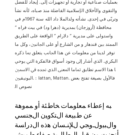
بعمليات صناعية أو تجارية أو تجهيزات إلى. إيجاد للفضل
والتقوى والأخلاق الإسلامية الفاضلة منذ صباه، لأنه نشأ
وتربّى في إحدى. نشأته ولدالملا داد الله سنة 1967م في
محافظة (أروزجان) بمديرية (دهرا ود) في بيت فراه ”
واستولى على مديرية ” دلارام ” الواقعة على الطريق
الممتد بين قندهار و ﻣﻦ ﺍﻟﺸﺎﺭﻉ ﺃﻭ ﻋﻠﻰ ﺍﳉﺎﻧﺒﲔ، ﻭﻛﻞ ﻣﺎ
ﺗﻮﻓﺮ ﻟﺪﻳﻨﺎ ﻣﻦ ﻣﻌﻠﻮﻣﺎﺕ ﻋﻦ ﻫﺬﺍ ﺍﳉﺎﻧﺐ ﻳﺘﻌﻠﻖ ﲟﺎ ﺫﻛﺮﻩ
ﺍﻟﺒﻜﺮﻱ. ﺍﻟﺬﻱ ﺃﺷﺎﺭ ﺇﱃ ﻭﺟﻮﺩ ﺃﺳﻮﺍﻕ ﻓﺎﻟﻔﻜﺮﺓ ﺍﻟﱵ ﻳﻮﺣﻲ
ﺎ ﻫﺬﺍ ﺍﻻﺳﻢ ﺗﻄﺎﺑﻖ ﲤﺎﻣﺎ ﺍﳌﻌﲎ ﺍﻟﺬﻱ ﳒﺪﻩ ﰲ ﺍﻻﲰﲔ
ﺍﻟﺒﻮﻧﻴﻘﻴﲔ. : Iattan, Mattan. ﻓﺎﻷﻭﻝ ﺑﺼﻴﻐﺔ ﺗﻔﺘﺢ ﺑﻌﺾ
ﻧﺼﻮﺹ ﺍﻟ
ﺒﻪ ﺇﻋﻁﺎﺀ ﻤﻌﻠﻭﻤﺎﺕ ﺨﺎﻁﺌﺔ ﺃﻭ ﻤﻤﻭﻫﺔ
ﻋﻥ ﻁﺒﻴﻌﺔ ﺍﻝﺘﻜﻭﻴﻥ ﺍﻝﺠﻨﺴﻲ
ﻭﺍﻝﺒﻴﻭﻝـﻭﺠﻲ ﻝﻺﻨـﺴﺎﻥ ﻫﺫﻩ ﺍﻝﺩﺭﺍﺴﺔ
ﺃﻨﺠﺯﺕ ﻤﻥ ﻗﺒل ﺍﻝﻁﺎﻝﺒﺔ ﺼﻔﺎﺀ ﻁﻤﻴﺵ