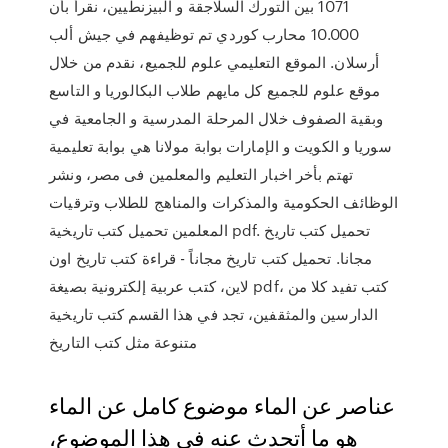
1071 بين التورك السلاجقة و البيزنطيين، نقرأ بأن
10.000 محارب كوردي تم توظيفهم في جيش ألب
أرسلان. الموقع التعليمي علوم للجميع، نقدم من خلال
موقع علوم للجميع كل مايهم طلاب البكالوريا و التاسع
وبقية الصفوف خلال المرحلة المدرسية و الجامعية في
سوريا و الكويت و الإمارات بوابة مولانا هي بوابة تعليمية
تهتم بأخر اخبار التعليم والمعلمين فى مصر، ونشر
الوظائف الحكومية والمذكرات والمناهج للطلاب وترقيات
المعلمين تحميل كتب تاريخية pdf. تحميل كتب تاريخ
مجانا. تحميل كتب تاريخ مجاناً - قراءة كتب تاريخ اون
لاين، كتب عربية إلكترونية بصيغة pdf، كتب تفيد كلا من
الدارسين والمثقفين، تجد في هذا القسم كتب تاريخية
متنوعة مثل كتب التاريخ
عناصر عن الماء موضوع كامل عن الماء
هو ما أتحدث عنه في هذا الموضوع،