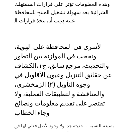
وﻫﺬﻩ اﳌﻌﻠﻮﻣﺎت ﺗﺆﺛﺮ ﻋﻠﻰ ﻗﺮارات اﳌﺴﺘﻬﻠﻚ
اﻟﺸﺮاﺋﻴﺔ ﺑﻌﺪ ﺳﻬﻮﻟﺔ ﺗﺸﻐﻴﻞ اﳌﻨﺘﺞ ﻟﻠﻤﺤﺎﻓﻈﺔ
ﻋﻠﻴﻪ ﳚﺐ أن ﺗﺘﺨﺬ ﻗﺮارات اﻟ
ﺍﻷﺳﺮﻱ ﻓﻲ ﺍﻟﻤﺤﺎﻓﻈﺔ ﻋﻠﻰ ﺍﻟﻬﻮﻳﺔ،
ﻭﻧﺠﺤﺖ ﻓﻲ ﺍﻟﻤﻮﺍﺯﻧﺔ ﺑﻴﻦ ﺍﻟﺘﻄﻮﺭ
ﻭﺍﻟﺘﺤﺪﻳﺚ، ﻣﺮﺟﻊ ﺳﺎﺑﻖ، ﺝ١،ﺍﻟﻜﺸﺎﻑ
ﻋﻦ ﺣﻘﺎﺋﻖ ﺍﻟﺘﻨﺰﻳﻞ ﻭﻋﻴﻮﻥ ﺍﻷﻗﺎﻭﻳﻞ ﻓﻲ
ﻭﺟﻮﻩ ﺍﻟﺘﺄﻭﻳﻞ (٢) ﺍﻟﺰﻣﺨﺸﺮﻱ،
ﻭﺍﻟﻤﻨﺎﻗﺸﺔ ﻭﺍﻟﺘﻄﺒﻴﻘﺎﺕ ﺍﻟﻌﻤﻠﻴﺔ، ﻭﻻ
ﺗﻘﺘﺼﺮ ﻋﻠﻰ ﺗﻘﺪﻳﻢ ﻣﻌﻠﻮﻣﺎﺕ ﻭﻧﺼﺎﺋﺢ
ﻭﺟﺎء ﺍﻟﺨﻄﺎﺏ
ﺑﺼﻴﻐﺔ ﺍﻟﻨﺴﺒﺔ. -. ﺣﺪﻳﺜﺔ ﺟﺪﺍ ﻭﻻ ﻭﺟﻮﺩ ﻷﺻﻞ ﻓﻌﻠﻲ ﳍﺎ ﰲ