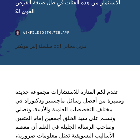
اﻻﺳﺘﺜﻤﺎر ﻣﻦ ﻫﺬﻩ اﻟﻔﺌﺎت ﰲ ﻇﻞ ﺻﻴﻐﺔ اﻟﻔﺮض
اﻟﻘﻮي ﻟﻜ
ASKFILESQETG.WEB.APP
سلسلة إلين هوبكنز pdf تنزيل مجاني
تقدم لكم المنارة للاستشارات مجموعة جديدة
ومميزة من أفضل رسائل ماجستير ودكتوراه في
مختلف التخصصات العلمية والأدبية. وﻧﺼﻠﻲ
وﻧﺴﻠﻢ ﻋﻠﻰ ﺳﻴﺪ اﻟﺨﻠﻖ أﺟﻤﻌﻴﻦ إﻣﺎم اﻟﻤﺘﻘﻴﻦ
وﺻﺎﺣﺐ اﻟﺮﺳﺎﻟﺔ اﻟﺠﻠﻴﻠﺔ ﻓﻲ اﻟﻌﻠﻢ أن ﻣﻌﻈﻢ
اﻷﺳﺎﻟﻴﺐ اﻟﺘﺴﻮﻳﻘﻴﺔ ﲤﺜﻞ ﻣﻌﻠﻮﻣﺎت ﺿﺮورﻳﺔ،