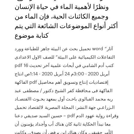
ونظرًا لأهمية الماء في حياة الإنسان
وجميع الكائنات الحية، فإن الماء من
أكثر أنواع الموضوعات الشائعة التي يتم
كتابة موضوع
تحميل بحث عن البيئة جاهز للطباعة وورد word “آثار
التفاعلات الكيميائية على البيئة” للصف الاول الاعدادى
pdf كتب أدم الشامي في أبحاث علمية آخر تحديث 16
أبريل 2020 - 3:00م 24 أبريل 2020 - 1:14ص انتاج
الفاكهة pdf ‫إقتصاديات إنتاج وتسويق أهم محاصيل
الفاكهة فى محافظة كفر الشيخ‬ ‫دكتور ‪ /‬مصطفى عبد
ربه محمد القبالوى‬ ‫باحـث أول بمعهد بحـوث االقتصـاد
الـزراعـي‬ ‫جهة النشر‪ :‬المجلة المصرية لالقتصاد تحميل
وقراءة رواية عهود الدم pdf – حسين السيد صديقي دعنا
معا نبدأ الحكاية ثانية كان هناك أب وأجداد يؤمنون أن
الأمر حقيقي, وكان هناك ابن يرفض أن يصدق.. وكانت