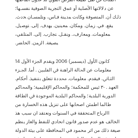
ﻋﻥ ﺩﻻﻻﺘﻬﺎ ﺍﻷﺼﻠﻴﺔ ﺃﻭ ﻋﻤﻕ ﺍﻟﺘﺠﺭﺒﺔ ﺍﻟﺼﻭﻓﻴﺔ ﻨﻔﺴـﻬﺎ؛
ﺫﻟـﻙ ﺃﻥ. ﺍﻟﻤﺘﺼﻭﻓﺔ ﻭﻜﺎﻨﺕ ﻤﺩﻴﻨﺔ ﻓـﺎﺱ، ﻭﺘﻠﻤﺴـﺎﻥ ﺤﺩﺙ.
ﻴﻘﻊ. ﻓﻲ. ﺯﻤﺎﻥ. ﻭﻤﻜﺎﻥ. ﻤﻌﻴﻨﻴﻥ. ﻴﻬﺩﻑ. ﺇﻟﻰ. ﺘﻭﺼﻴل.
ﻤﻌﻠﻭﻤﺎﺕ. ﻭﻤﻌﺎﺭﻑ،. ﻭﻨﻘـل. ﺘﺠﺎﺭﺏ. ﺇﻟﻰ. ﺍﻟﻤﺘﻠﻘﻲ،
ﺒﺼﻴﻐﺔ. ﺍﻟﺯﻤﻥ. ﺍﻟﺤﺎﻀﺭ.
14 كانون الأول (ديسمبر) 2006 ﻭﻳﻘﺪﻡ ﺍﳉﺰﺀ ﺍﻷﻭﻝ
ﻣﻌﻠﻮﻣﺎﺕ ﻋﻦ ﺍﳊﺎﻟﺔ ﺍﻟﺮﺍﻫﻨﺔ ﰲ ﺍﻟﻔﻠﺒﲔ . ﺃﻣﺎ. ﺍﳉـﺰﺀ
ﺍﻟﺜـﺎﱐ. ﻓﻴﻘﺪﻡ. ﻣﻌﻠﻮﻣﺎﺕ. ﳏﺪﺩﺓ ﺗﺘﻌﻠﻖ ﺑﺘﻨﻔﻴﺬ. ﺃﺣﻜﺎﻡ.
ﺍﻟﻌﻬﺪ . -٣ ﺋﻴﺲ ﻟﻠﻤﺤﻜﻤﺔ؛ ﻭﺍﶈﺎﻛﻢ ﺍﻹﻗﻠﻴﻤﻴﺔ؛ ﻭﺍﶈﺎﻛﻢ
ﺍﻟﺪﻭﺭﻳﺔ ﺍﻟﺒﻠﺪﻳﺔ؛ ﻭﺍﶈﺎﻛﻢ ﺍﻟﺒﻠﺪﻳﺔ ﺍﳌﻮﺟﻮﺩﺓ ﰲ الطاقة
طالما اطمئن اصحابها على تنزيل هذه الخسارة من
االرباح المتحققة في السنوات ونعتقد ان سبب هذ
الخالف هو عدم صدور قانون اتحادي للنفط والغاز ينظم
صيغة ذلك من اثر محمود في المحافظة على بيئة الدولة