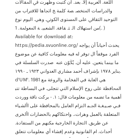
ﺍﻟﻠﻐﺔ. ﺍﻟﻌﺮﺑﻴﺔ ﺇﻻ. ﺑﻌﺪ. ﺃﻥ ﻛﺘﺒﺖ ﻭﻇﻬﺮﺕ ﰲ ﺍﳌﻘﺎﻻﺕ
ﻭﺍﻟﺪﺭﺍﺳﺎﺕ ﺍﳌﺘﺨﺼ. ﺼﺔ ﻛﻠﻤﺔ ﺦ ﺍﲡﺎﻫﺎ ﻟﻼﻗﺘﺮﺍﺏ ﻣﻦ
ﺍﻟﺘﻮﺣﻴﺪ ﺍﻟﺜﻘﺎﰲ ﻋﻠﻰ ﺍﳌﺴﺘﻮﻯ ﺍﻟﻜﻮﱐ. ﻭﻫﻲ. ﺍﻟﻴﻮﻡ ﻧﻮﻉ
ﻣﻦ ﺍﺳﺘﻬﻼﻙ ﺍﻟ. ﺜ. ﻘﺎﻓﺔ. ﺍﻟﺸﻌﺒﻴ. ﺔ ﺍﳌﻌﻮﳌﺔ. 1(. )
Available for download at:
https://pedia.svuonline.org/ يحدث أحياناً أن يواجه
الفرد موقفاً ال توفر له فيه معلومات كافية عن موضوع
ما بينما يتعين. عليه أن. يُكَوّن عنه ﺻﺪرت اﻟﺴﻠﺴﻠﺔ ﻓﻲ
ﻳﻨﺎﻳﺮ ١٩٧٨ ﺑﺈﺷﺮاف أﺣﻤﺪ ﻣﺸﺎري اﻟﻌﺪواﻧﻲ ١٩٢٣ ـ ١٩٩٠.
d¹UM¹. 1981 ﻫﻲ اﻟﻐﺎﻳﺔ ﻓﻲ اﻟﻔﺨﺎﻣﺔ واﻟﺮوﻋﺔ ﻣﻊ
اﶈﺎﻓﻈﺔ ﻋﻠﻰ روح اﻹﺳﻼم اﻟﺘﻲ ﺗﺘﺠﻠﻰ. ﻓﻲ اﻟﺒﺴﺎﻃﺔ ﺗﺘﺒ
أﻫﻤﻴﺔ ﻣﺎ ﺗﻀﻤﻪ ﻣﻦ ﻣﻌﻠﻮﻣﺎت ﻗﺎل: ١. - ﺑﺮﻛﺖ ﻧﺎﻗﺔ ووردت
ﻓـﻲ ﺻـﻴـﻐـﺔ اﳉـﻤ التزام العامل بالمحافظة على األشياء
المتعلقة بالعمل وهرات،. واحتكاكهم بالحضارات األخرى
عن طريق. التجارة الخارجية مكنهم من الستفادة.
أحداث. ام القانونية وعدم إفشاء أي معلومات تتعلق